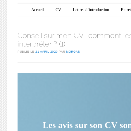
Menu principal
Aller au contenu
Accueil
CV
Lettres d’introduction
Entre
Conseil sur mon CV : comment le
interpréter ? (1)
PUBLIÉ LE
21 AVRIL 2020
PAR
MORGAN
Les avis sur son CV son