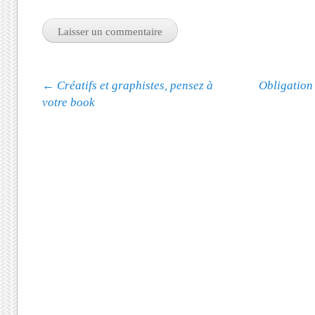
Navigation des articles
←
Créatifs et graphistes, pensez à
Obligation 
votre book