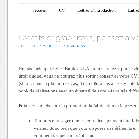
Menu principal
Aller au contenu
Accueil
CV
Lettres d’introduction
Entre
Créatifs et graphistes, pensez à v
PUBLIÉ LE
26 MARS 2020
PAR
MORGAN
Ne pas mélanger CV et Book est LA bonne stratégie pour évite
tiroir duquel vous ne pourrez plus sortir : conserver votre CV 
(sinon, dans la plupart des cas, il ne collera pas au « style de
book de réalisations avec un éventail de savoir-faire très diffé
Points essentiels pour la promotion, la fabrication et la présen
Toujours envisager que les entretiens peuvent être fa
vérifiez donc bien que vous disposez des éléments en
comment les présenter à distance.