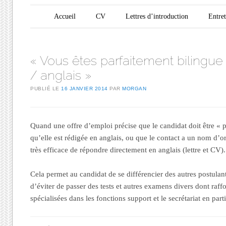
Menu principal
Aller au contenu
Accueil
CV
Lettres d’introduction
Entre
« Vous êtes parfaitement bilingue 
/ anglais »
PUBLIÉ LE
16 JANVIER 2014
PAR
MORGAN
Quand une offre d’emploi précise que le candidat doit être « p
qu’elle est rédigée en anglais, ou que le contact a un nom d’or
très efficace de répondre directement en anglais (lettre et CV).
Cela permet au candidat de se différencier des autres postulant
d’éviter de passer des tests et autres examens divers dont raffo
spécialisées dans les fonctions support et le secrétariat en parti