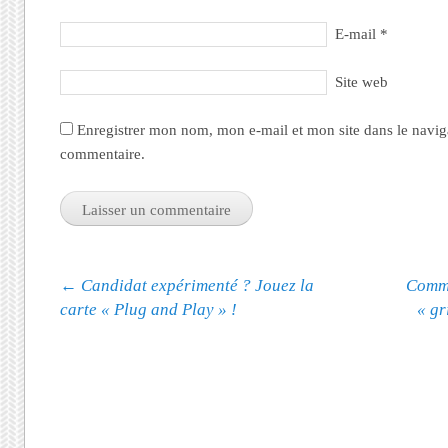
E-mail
*
Site web
Enregistrer mon nom, mon e-mail et mon site dans le navi
commentaire.
Navigation des articles
←
Candidat expérimenté ? Jouez la
Comme
carte « Plug and Play » !
« gr